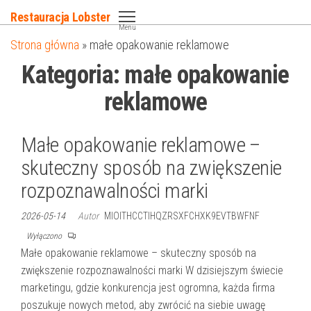
Przejdź
Restauracja Lobster
do
Menu
Strona główna
»
małe opakowanie reklamowe
treści
Kategoria:
małe opakowanie
reklamowe
Małe opakowanie reklamowe –
skuteczny sposób na zwiększenie
rozpoznawalności marki
2026-05-14
Autor
MIOITHCCTIHQZRSXFCHXK9EVTBWFNF
Wyłączono
Małe opakowanie reklamowe – skuteczny sposób na
zwiększenie rozpoznawalności marki W dzisiejszym świecie
marketingu, gdzie konkurencja jest ogromna, każda firma
poszukuje nowych metod, aby zwrócić na siebie uwagę