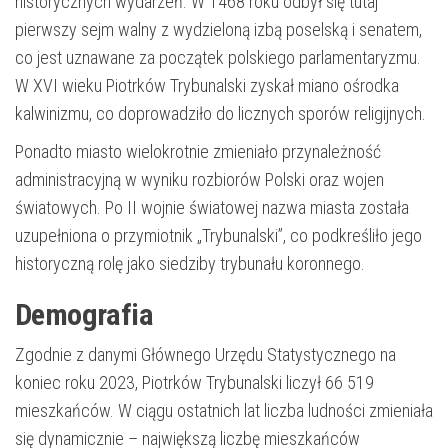
historycznych wydarzeń. W 1468 roku odbył się tutaj
pierwszy sejm walny z wydzieloną izbą poselską i senatem,
co jest uznawane za początek polskiego parlamentaryzmu.
W XVI wieku Piotrków Trybunalski zyskał miano ośrodka
kalwinizmu, co doprowadziło do licznych sporów religijnych.
Ponadto miasto wielokrotnie zmieniało przynależność
administracyjną w wyniku rozbiorów Polski oraz wojen
światowych. Po II wojnie światowej nazwa miasta została
uzupełniona o przymiotnik „Trybunalski”, co podkreśliło jego
historyczną rolę jako siedziby trybunału koronnego.
Demografia
Zgodnie z danymi Głównego Urzędu Statystycznego na
koniec roku 2023, Piotrków Trybunalski liczył 66 519
mieszkańców. W ciągu ostatnich lat liczba ludności zmieniała
się dynamicznie – największą liczbę mieszkańców