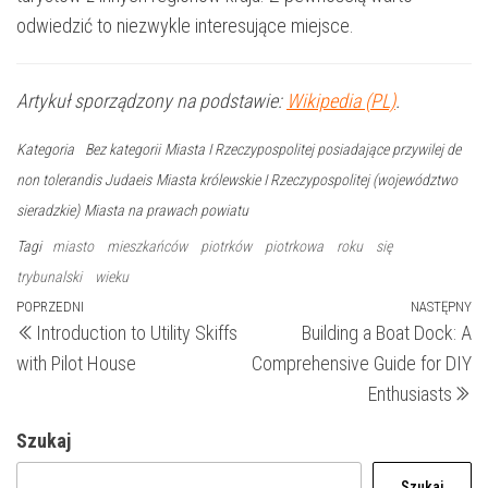
odwiedzić to niezwykle interesujące miejsce.
Artykuł sporządzony na podstawie:
Wikipedia (PL)
.
Kategoria
Bez kategorii
Miasta I Rzeczypospolitej posiadające przywilej de
non tolerandis Judaeis
Miasta królewskie I Rzeczypospolitej (województwo
sieradzkie)
Miasta na prawach powiatu
Tagi
miasto
mieszkańców
piotrków
piotrkowa
roku
się
trybunalski
wieku
Nawigacja
Poprzedni
POPRZEDNI
NASTĘPNY
N
Introduction to Utility Skiffs
Building a Boat Dock: A
wpis
wp
wpisu
with Pilot House
Comprehensive Guide for DIY
Enthusiasts
Szukaj
Szukaj