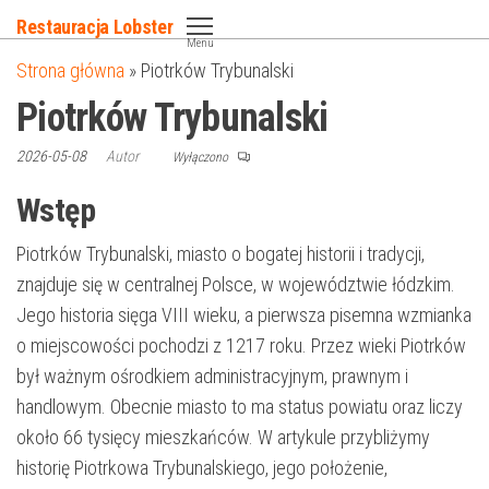
Przejdź
Restauracja Lobster
do
Menu
Strona główna
»
Piotrków Trybunalski
treści
Piotrków Trybunalski
2026-05-08
Autor
Wyłączono
Wstęp
Piotrków Trybunalski, miasto o bogatej historii i tradycji,
znajduje się w centralnej Polsce, w województwie łódzkim.
Jego historia sięga VIII wieku, a pierwsza pisemna wzmianka
o miejscowości pochodzi z 1217 roku. Przez wieki Piotrków
był ważnym ośrodkiem administracyjnym, prawnym i
handlowym. Obecnie miasto to ma status powiatu oraz liczy
około 66 tysięcy mieszkańców. W artykule przybliżymy
historię Piotrkowa Trybunalskiego, jego położenie,