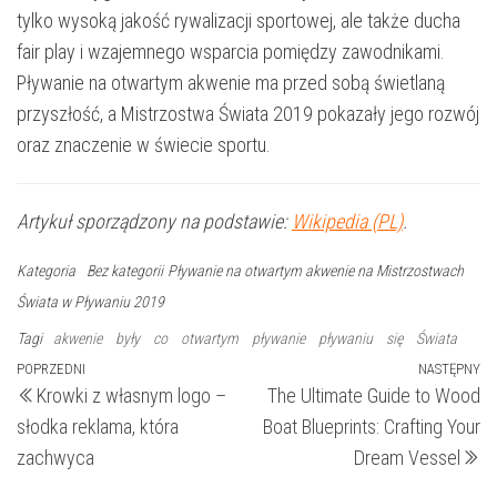
tylko wysoką jakość rywalizacji sportowej, ale także ducha
fair play i wzajemnego wsparcia pomiędzy zawodnikami.
Pływanie na otwartym akwenie ma przed sobą świetlaną
przyszłość, a Mistrzostwa Świata 2019 pokazały jego rozwój
oraz znaczenie w świecie sportu.
Artykuł sporządzony na podstawie:
Wikipedia (PL)
.
Kategoria
Bez kategorii
Pływanie na otwartym akwenie na Mistrzostwach
Świata w Pływaniu 2019
Tagi
akwenie
były
co
otwartym
pływanie
pływaniu
się
Świata
Nawigacja
Poprzedni
POPRZEDNI
NASTĘPNY
N
Krowki z własnym logo –
The Ultimate Guide to Wood
wpis
wp
wpisu
słodka reklama, która
Boat Blueprints: Crafting Your
zachwyca
Dream Vessel