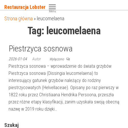
Przejdź
Restauracja Lobster
do
Menu
Strona główna
»
leucomelaena
treści
Tag:
leucomelaena
Piestrzyca sosnowa
2026-01-04
Autor
Wyłączono
Piestrzyca sosnowa – wprowadzenie do świata grzybów
Piestrzyca sosnowa (Dissingia leucomelaena) to
interesujący gatunek grzybów należący do rodziny
piestrzycowatych (Helvellaceae). Opisany po raz pierwszy w
1822 roku przez Christiaana Hendrika Persoona, przeszła
przez różne etapy klasyfikacji, zanim uzyskała swoją obecną
nazwę w 2019 roku dzięki…
Szukaj