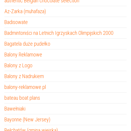
authentic Belgian chocolate selection
Az-Zarka (muhafaza)
Badisowate
Badmintoniści na Letnich Igrzyskach Olimpijskich 2000
Bagatela duże pudełko
Balony Reklamowe
Balony z Logo
Balony z Nadrukiem
balony-reklamowe.pl
bateau boat plans
Bawełniaki
Bayonne (New Jersey)
Bełchatów (gmina wiejska)