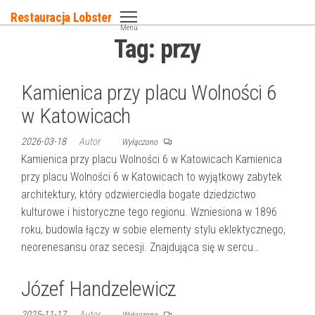
Przejdź
Restauracja Lobster
do
Menu
Tag:
przy
treści
Kamienica przy placu Wolności 6
w Katowicach
2026-03-18
Autor
Wyłączono
Kamienica przy placu Wolności 6 w Katowicach Kamienica
przy placu Wolności 6 w Katowicach to wyjątkowy zabytek
architektury, który odzwierciedla bogate dziedzictwo
kulturowe i historyczne tego regionu. Wzniesiona w 1896
roku, budowla łączy w sobie elementy stylu eklektycznego,
neorenesansu oraz secesji. Znajdująca się w sercu…
Józef Handzelewicz
2025-11-17
Autor