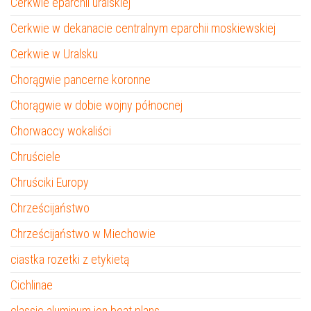
Cerkwie eparchii uralskiej
Cerkwie w dekanacie centralnym eparchii moskiewskiej
Cerkwie w Uralsku
Chorągwie pancerne koronne
Chorągwie w dobie wojny północnej
Chorwaccy wokaliści
Chruściele
Chruściki Europy
Chrześcijaństwo
Chrześcijaństwo w Miechowie
ciastka rozetki z etykietą
Cichlinae
classic aluminum jon boat plans