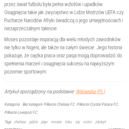
przez świat futbolu była pełna wzlotów i upadków.
Osiągnięcia takie jak zwycięstwo w Lidze Mistrzów UEFA czy
Pucharze Narodów Afryki świadczą o jego umiejętnościach i
niezaprzeczalnym talencie.
Moses pozostaje inspiracją dla wielu młodych zawodników
nie tylko w Nigerii, ale także na całym świecie. Jego historia
pokazuje, że ciężka praca oraz pasja mogą doprowadzić do
spełnienia marzeń i osiągnięcia sukcesu na najwyższym
poziomie sportowym.
Artykuł sporządzony na podstawie:
Wikipedia (PL)
.
Kategoria
Bez kategorii
Piłkarze Chelsea F.C.
Piłkarze Crystal Palace F.C.
Piłkarze Liverpool F.C.
Tagi
chelsea
gdzie
jego
moses
roku
się
victor
zdobył