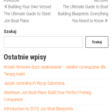
Nawigacja
Poprzedni
POPRZEDNI
NASTĘPNY
N
Building Your Own Vessel:
The Ultimate Guide to Boat
wpis
wp
wpisu
The Ultimate Guide to Steel
Building Blueprints: Everything
Jon Boat Plans
You Need to Know
Szukaj
Szukaj
Ostatnie wpisy
Krowki firmowe duże opakowanie – idealne rozwiązanie dla
Twojej marki
Języki centralnych Wysp Salomona
Aluminum Jon Boat Plans: Build Your Perfect Fishing
Companion
Introduction to 2070 Jon Boat Blueprints