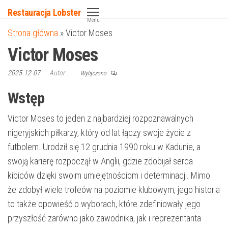
Przejdź
Restauracja Lobster
do
Menu
Strona główna
»
Victor Moses
treści
Victor Moses
2025-12-07
Autor
Wyłączono
Wstęp
Victor Moses to jeden z najbardziej rozpoznawalnych
nigeryjskich piłkarzy, który od lat łączy swoje życie z
futbolem. Urodził się 12 grudnia 1990 roku w Kadunie, a
swoją karierę rozpoczął w Anglii, gdzie zdobijał serca
kibiców dzięki swoim umiejętnościom i determinacji. Mimo
że zdobył wiele trofeów na poziomie klubowym, jego historia
to także opowieść o wyborach, które zdefiniowały jego
przyszłość zarówno jako zawodnika, jak i reprezentanta