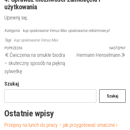
użytkowania
Upewnij się,
Kategoria
kup opakowanie Venus Max
opakowania-reklamowe.pl
Tagi
kup opakowanie Venus Max
Nawigacja
Poprzedni
POPRZEDNI
NASTĘPNY
N
Ćwiczenia na smukłe biodra
Hermann Henselmann
wpis
wp
wpisu
– skuteczny sposób na piękną
sylwetkę
Szukaj
Szukaj
Ostatnie wpisy
Przepisy na lunch do pracy – jak przygotować smaczne i