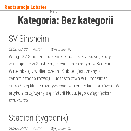
Przejdź
Restauracja Lobster
do
Menu
Kategoria:
Bez kategorii
treści
SV Sinsheim
2026-08-08
Autor
Wyłączono
Wstęp SV Sinsheim to żeński klub piłki siatkowej, który
znajduje się w Sinsheim, mieście położonym w Badenii-
Wirtembergii, w Niemczech. Klub ten jest znany z
dynamicznego rozwoju i uczestnictwa w Bundeslidze,
najwyższej klasie rozgrywkowej w niemieckiej siatkówce. W
artykule przyjrzymy się historii klubu, jego osiągnięciom,
strukturze…
Stadion (tygodnik)
2026-08-07
Autor
Wyłączono