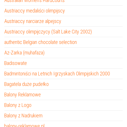
Australian Women’s Hardcourts
Austriaccy medaliści olimpijscy
Austriaccy narciarze alpejscy
Austriaccy olimpijczycy (Salt Lake City 2002)
authentic Belgian chocolate selection
Az-Zarka (muhafaza)
Badisowate
Badmintoniści na Letnich Igrzyskach Olimpijskich 2000
Bagatela duże pudełko
Balony Reklamowe
Balony z Logo
Balony z Nadrukiem
balony-reklamowe.pl