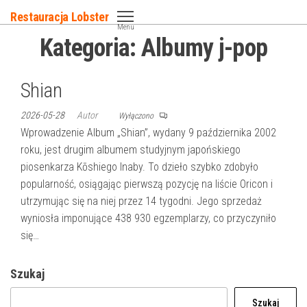
Przejdź
Restauracja Lobster
do
Menu
Kategoria:
Albumy j-pop
treści
Shian
2026-05-28
Autor
Wyłączono
Wprowadzenie Album „Shian”, wydany 9 października 2002
roku, jest drugim albumem studyjnym japońskiego
piosenkarza Kōshiego Inaby. To dzieło szybko zdobyło
popularność, osiągając pierwszą pozycję na liście Oricon i
utrzymując się na niej przez 14 tygodni. Jego sprzedaż
wyniosła imponujące 438 930 egzemplarzy, co przyczyniło
się…
Szukaj
Szukaj