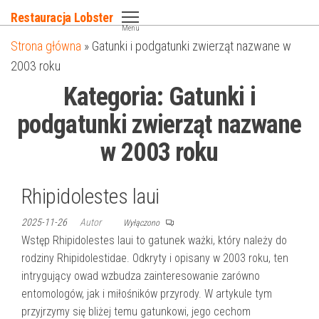
Przejdź
Restauracja Lobster
do
Menu
Strona główna
»
Gatunki i podgatunki zwierząt nazwane w
treści
2003 roku
Kategoria:
Gatunki i
podgatunki zwierząt nazwane
w 2003 roku
Rhipidolestes laui
2025-11-26
Autor
Wyłączono
Wstęp Rhipidolestes laui to gatunek ważki, który należy do
rodziny Rhipidolestidae. Odkryty i opisany w 2003 roku, ten
intrygujący owad wzbudza zainteresowanie zarówno
entomologów, jak i miłośników przyrody. W artykule tym
przyjrzymy się bliżej temu gatunkowi, jego cechom