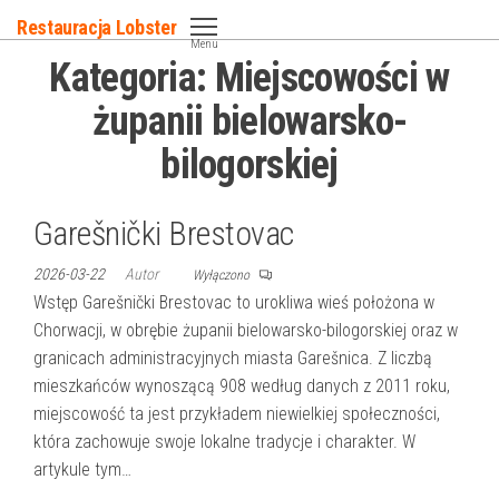
Przejdź
Restauracja Lobster
do
Menu
Kategoria:
Miejscowości w
treści
żupanii bielowarsko-
bilogorskiej
Garešnički Brestovac
2026-03-22
Autor
Wyłączono
Wstęp Garešnički Brestovac to urokliwa wieś położona w
Chorwacji, w obrębie żupanii bielowarsko-bilogorskiej oraz w
granicach administracyjnych miasta Garešnica. Z liczbą
mieszkańców wynoszącą 908 według danych z 2011 roku,
miejscowość ta jest przykładem niewielkiej społeczności,
która zachowuje swoje lokalne tradycje i charakter. W
artykule tym…