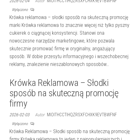
2026-02-04
Autor
MIOITHCCTIHQZRSXFCHXK9EVTBWFNF
Wyłączono
Krówka reklamowa – słodki sposób na skuteczną promocję
marki Krówka reklamowa to znacznie więcej niż tylko pyszny
cukierek o ciągnącej konsystencji. Stanowi ona
nowoczesne narzędzie marketingowe, które pozwala
skutecznie promować firmę w oryginalny, angażujący
sposób. W dobie przesytu informacyjnego i wszechobecnej
reklamy, znalezienie nieszablonowych sposobów…
Krówka Reklamowa – Słodki
sposób na skuteczną promocję
firmy
2026-02-03
Autor
MIOITHCCTIHQZRSXFCHXK9EVTBWFNF
Wyłączono
Krówka Reklamowa – Słodki sposób na skuteczną promocję
firmy Krówka reklamowa to jeden z najpopularniejszych i