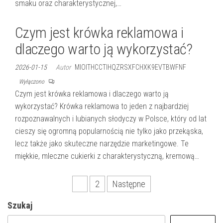
smaku oraz charakterystycznej,…
Czym jest krówka reklamowa i
dlaczego warto ją wykorzystać?
2026-01-15
Autor
MIOITHCCTIHQZRSXFCHXK9EVTBWFNF
Wyłączono
Czym jest krówka reklamowa i dlaczego warto ją
wykorzystać? Krówka reklamowa to jeden z najbardziej
rozpoznawalnych i lubianych słodyczy w Polsce, który od lat
cieszy się ogromną popularnością nie tylko jako przekąska,
lecz także jako skuteczne narzędzie marketingowe. Te
miękkie, mleczne cukierki z charakterystyczną, kremową…
Stronicowanie
1
2
Następne
wpisów
Szukaj