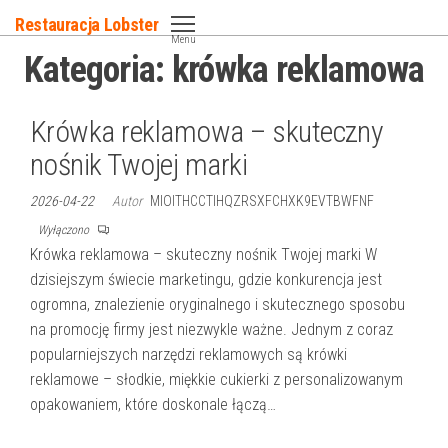
Przejdź
Restauracja Lobster
do
Menu
Kategoria:
krówka reklamowa
treści
Krówka reklamowa – skuteczny
nośnik Twojej marki
2026-04-22
Autor
MIOITHCCTIHQZRSXFCHXK9EVTBWFNF
Wyłączono
Krówka reklamowa – skuteczny nośnik Twojej marki W
dzisiejszym świecie marketingu, gdzie konkurencja jest
ogromna, znalezienie oryginalnego i skutecznego sposobu
na promocję firmy jest niezwykle ważne. Jednym z coraz
popularniejszych narzędzi reklamowych są krówki
reklamowe – słodkie, miękkie cukierki z personalizowanym
opakowaniem, które doskonale łączą…