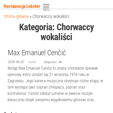
Przejdź
Restauracja Lobster
do
Menu
Strona główna
»
Chorwaccy wokaliści
treści
Kategoria:
Chorwaccy
wokaliści
Max Emanuel Cenčić
2026-06-02
Autor
Wyłączono
Wstęp Max Emanuel Cenčić to znany chorwacki śpiewak
operowy, który urodził się 21 września 1976 roku w
Zagrzebiu. Jego kariera muzyczna obejmuje różne etapy, w
tym występy jako sopran chłopięcy, sopran oraz
kontratenor. Cenčić zdobył uznanie w świecie muzyki
klasycznej dzięki swojemu wyjątkowemu głosowi oraz…