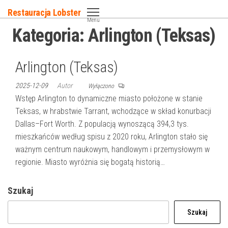
Przejdź
Restauracja Lobster
do
Menu
Kategoria:
Arlington (Teksas)
treści
Arlington (Teksas)
2025-12-09
Autor
Wyłączono
Wstęp Arlington to dynamiczne miasto położone w stanie
Teksas, w hrabstwie Tarrant, wchodzące w skład konurbacji
Dallas–Fort Worth. Z populacją wynoszącą 394,3 tys.
mieszkańców według spisu z 2020 roku, Arlington stało się
ważnym centrum naukowym, handlowym i przemysłowym w
regionie. Miasto wyróżnia się bogatą historią…
Szukaj
Szukaj