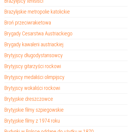
Brazylijscy tenisiści
Brazylijskie metropolie katolickie
Broń przeciwrakietowa
Brygady Cesarstwa Austriackiego
Brygady kawalerii austriackiej
Brytyjscy długodystansowcy
Brytyjscy gitarzyści rockowi
Brytyjscy medaliści olimpijscy
Brytyjscy wokaliści rockowi
Brytyjskie dreszczowce
Brytyjskie filmy szpiegowskie
Brytyjskie filmy z 1974 roku
Budynki w Polsce oddane do użytku w 1870