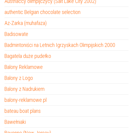
Austriaccy olimpijczycy (Salt Lake City 2002)
authentic Belgian chocolate selection
Az-Zarka (muhafaza)
Badisowate
Badmintoniści na Letnich Igrzyskach Olimpijskich 2000
Bagatela duże pudełko
Balony Reklamowe
Balony z Logo
Balony z Nadrukiem
balony-reklamowe.pl
bateau boat plans
Bawełniaki
Bayonne (New Jersey)