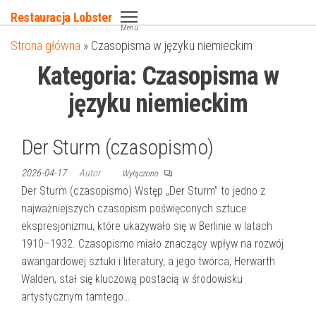
Przejdź
Restauracja Lobster
do
Menu
Strona główna
»
Czasopisma w języku niemieckim
treści
Kategoria:
Czasopisma w
języku niemieckim
Der Sturm (czasopismo)
2026-04-17
Autor
Wyłączono
Der Sturm (czasopismo) Wstęp „Der Sturm” to jedno z
najważniejszych czasopism poświęconych sztuce
ekspresjonizmu, które ukazywało się w Berlinie w latach
1910–1932. Czasopismo miało znaczący wpływ na rozwój
awangardowej sztuki i literatury, a jego twórca, Herwarth
Walden, stał się kluczową postacią w środowisku
artystycznym tamtego…