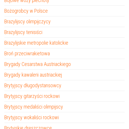
Bojowe wozy piechoty
Bożogrobcy w Polsce
Brazylijscy olimpijczycy
Brazylijscy tenisiści
Brazylijskie metropolie katolickie
Broń przeciwrakietowa
Brygady Cesarstwa Austriackiego
Brygady kawalerii austriackiej
Brytyjscy długodystansowcy
Brytyjscy gitarzyści rockowi
Brytyjscy medaliści olimpijscy
Brytyjscy wokaliści rockowi
Brytyjskie dreszczowce