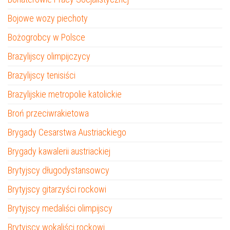
Bojowe wozy piechoty
Bożogrobcy w Polsce
Brazylijscy olimpijczycy
Brazylijscy tenisiści
Brazylijskie metropolie katolickie
Broń przeciwrakietowa
Brygady Cesarstwa Austriackiego
Brygady kawalerii austriackiej
Brytyjscy długodystansowcy
Brytyjscy gitarzyści rockowi
Brytyjscy medaliści olimpijscy
Brytyjscy wokaliści rockowi