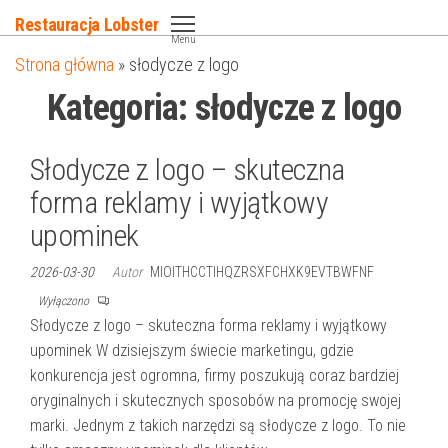
Przejdź
Restauracja Lobster
do
Menu
Strona główna
»
słodycze z logo
treści
Kategoria:
słodycze z logo
Słodycze z logo – skuteczna
forma reklamy i wyjątkowy
upominek
2026-03-30
Autor
MIOITHCCTIHQZRSXFCHXK9EVTBWFNF
Wyłączono
Słodycze z logo – skuteczna forma reklamy i wyjątkowy
upominek W dzisiejszym świecie marketingu, gdzie
konkurencja jest ogromna, firmy poszukują coraz bardziej
oryginalnych i skutecznych sposobów na promocję swojej
marki. Jednym z takich narzędzi są słodycze z logo. To nie