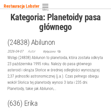
Przejdź
Restauracja Lobster
do
Menu
Kategoria:
Planetoidy pasa
treści
głównego
(24838) Abilunon
2026-04-07
Autor
Wyłączono
Wstęp (24838) Abilunon to planetoida, która została odkryta
23 października 1995 roku. Należy do pasa głównego
asteroid i okrąża Słońce w średniej odległości wynoszącej
2,37 jednostki astronomicznej (j.a.). Czas pełnego obiegu
wokół Słońca tej planetoidy wynosi 3 lata i 235 dni.
Planetoidy, takie jak Abilunon,…
(636) Erika