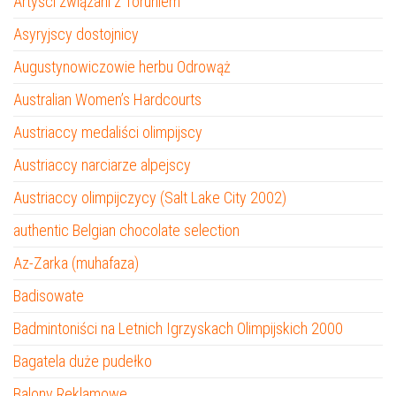
Artyści związani z Toruniem
Asyryjscy dostojnicy
Augustynowiczowie herbu Odrowąż
Australian Women’s Hardcourts
Austriaccy medaliści olimpijscy
Austriaccy narciarze alpejscy
Austriaccy olimpijczycy (Salt Lake City 2002)
authentic Belgian chocolate selection
Az-Zarka (muhafaza)
Badisowate
Badmintoniści na Letnich Igrzyskach Olimpijskich 2000
Bagatela duże pudełko
Balony Reklamowe