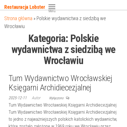
Przejdź
Restauracja Lobster
do
Menu
Strona główna
»
Polskie wydawnictwa z siedzibą we
treści
Wrocławiu
Kategoria:
Polskie
wydawnictwa z siedzibą we
Wrocławiu
Tum Wydawnictwo Wrocławskiej
Księgarni Archidiecezjalnej
2025-12-11
Autor
Wyłączono
Tum Wydawnictwo Wrocławskiej Księgarni Archidiecezjalnej
Tum Wydawnictwo Wrocławskiej Księgarni Archidiecezjalnej
to jedno z najważniejszych polskich katolickich wydawnictw,
które zostało założone w 1969 roku we Wrocławiu przez