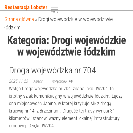
Przejdź
Restauracja Lobster
do
Menu
Strona główna
»
Drogi wojewódzkie w województwie
treści
łódzkim
Kategoria:
Drogi wojewódzkie
w województwie łódzkim
Droga wojewódzka nr 704
2025-11-23
Autor
Wyłączono
Wstęp Droga wojewódzka nr 704, znana jako DW704, to
istotny szlak komunikacyjny w województwie łódzkim. Łączy
ona miejscowość Jamno, w której krzyżuje się z drogą
krajową nr 14, z Brzezinami. Długość tej trasy wynosi 31
kilometrów i stanowi ważny element lokalnej infrastruktury
drogowej. Dzięki DW704…