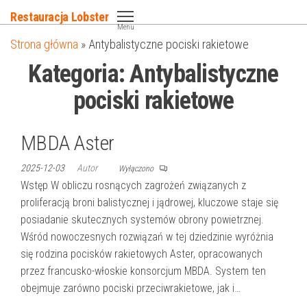
Przejdź
Restauracja Lobster
do
Menu
Strona główna
»
Antybalistyczne pociski rakietowe
treści
Kategoria:
Antybalistyczne
pociski rakietowe
MBDA Aster
2025-12-03
Autor
Wyłączono
Wstęp W obliczu rosnących zagrożeń związanych z
proliferacją broni balistycznej i jądrowej, kluczowe staje się
posiadanie skutecznych systemów obrony powietrznej.
Wśród nowoczesnych rozwiązań w tej dziedzinie wyróżnia
się rodzina pocisków rakietowych Aster, opracowanych
przez francusko-włoskie konsorcjum MBDA. System ten
obejmuje zarówno pociski przeciwrakietowe, jak i…