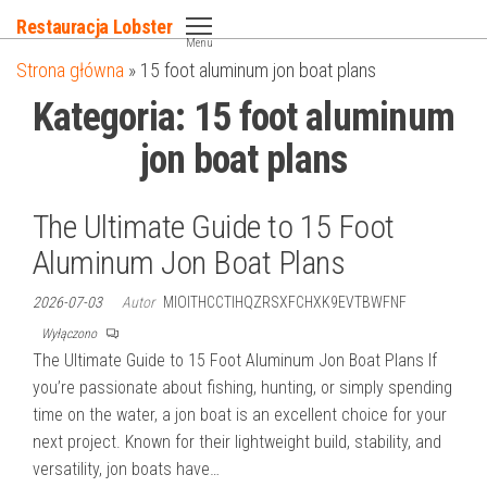
Przejdź
Restauracja Lobster
do
Menu
Strona główna
»
15 foot aluminum jon boat plans
treści
Kategoria:
15 foot aluminum
jon boat plans
The Ultimate Guide to 15 Foot
Aluminum Jon Boat Plans
2026-07-03
Autor
MIOITHCCTIHQZRSXFCHXK9EVTBWFNF
Wyłączono
The Ultimate Guide to 15 Foot Aluminum Jon Boat Plans If
you’re passionate about fishing, hunting, or simply spending
time on the water, a jon boat is an excellent choice for your
next project. Known for their lightweight build, stability, and
versatility, jon boats have…