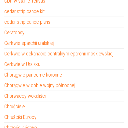
CDP w stanie Teksas
cedar strip canoe kit
cedar strip canoe plans
Ceratopsy
Cerkwie eparchii uralskiej
Cerkwie w dekanacie centralnym eparchii moskiewskiej
Cerkwie w Uralsku
Chorągwie pancerne koronne
Chorągwie w dobie wojny północnej
Chorwaccy wokaliści
Chruściele
Chruściki Europy
Chrześcijaństwo