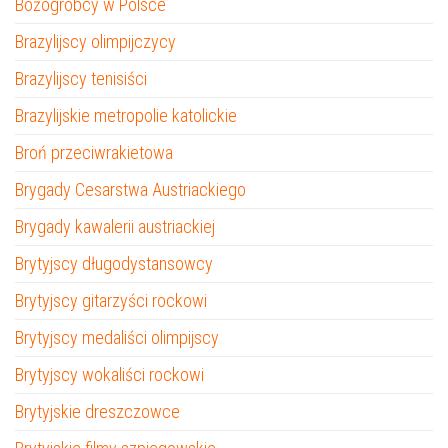
Bożogrobcy w Polsce
Brazylijscy olimpijczycy
Brazylijscy tenisiści
Brazylijskie metropolie katolickie
Broń przeciwrakietowa
Brygady Cesarstwa Austriackiego
Brygady kawalerii austriackiej
Brytyjscy długodystansowcy
Brytyjscy gitarzyści rockowi
Brytyjscy medaliści olimpijscy
Brytyjscy wokaliści rockowi
Brytyjskie dreszczowce