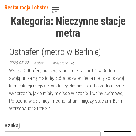
Przejdź
Restauracja Lobster
do
Menu
Kategoria:
Nieczynne stacje
treści
metra
Osthafen (metro w Berlinie)
2026-05-22
Autor
Wyłączono
Wstęp Osthafen, niegdyś stacja metra linii U1 w Berlinie, ma
swoją unikalną historię, która odzwierciedla nie tylko rozwój
komunikacji miejskiej w stolicy Niemiec, ale także tragiczne
wydarzenia, jakie miały miejsce w czasie II wojny światowej.
Położona w dzielnicy Friedrichshain, między stacjami Berlin
Warschauer Straße a…
Szukaj