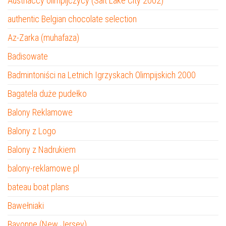
Austriaccy olimpijczycy (Salt Lake City 2002)
authentic Belgian chocolate selection
Az-Zarka (muhafaza)
Badisowate
Badmintoniści na Letnich Igrzyskach Olimpijskich 2000
Bagatela duże pudełko
Balony Reklamowe
Balony z Logo
Balony z Nadrukiem
balony-reklamowe.pl
bateau boat plans
Bawełniaki
Bayonne (New Jersey)