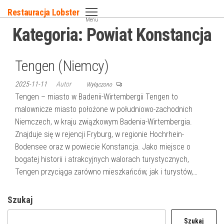
Przejdź
Restauracja Lobster
do
Menu
Kategoria:
Powiat Konstancja
treści
Tengen (Niemcy)
2025-11-11
Autor
Wyłączono
Tengen – miasto w Badenii-Wirtembergii Tengen to
malownicze miasto położone w południowo-zachodnich
Niemczech, w kraju związkowym Badenia-Wirtembergia.
Znajduje się w rejencji Fryburg, w regionie Hochrhein-
Bodensee oraz w powiecie Konstancja. Jako miejsce o
bogatej historii i atrakcyjnych walorach turystycznych,
Tengen przyciąga zarówno mieszkańców, jak i turystów,…
Szukaj
Szukaj