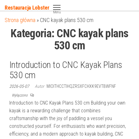
Przejdź
Restauracja Lobster
do
Menu
Strona główna
»
CNC kayak plans 530 cm
treści
Kategoria:
CNC kayak plans
530 cm
Introduction to CNC Kayak Plans
530 cm
2026-05-07
Autor
MIOITHCCTIHQZRSXFCHXK9EVTBWFNF
Wyłączono
Introduction to CNC Kayak Plans 530 cm Building your own
kayak is a rewarding challenge that combines
craftsmanship with the joy of paddling a vessel you
constructed yourself. For enthusiasts who want precision,
efficiency, and a modern approach to kayak building, CNC