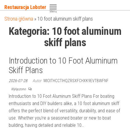
Przejdź
Restauracja Lobster
do
Menu
Strona główna
»
10 foot aluminum skiff plans
treści
Kategoria:
10 foot aluminum
skiff plans
Introduction to 10 Foot Aluminum
Skiff Plans
2026-07-28
Autor
MIOITHCCTIHQZRSXFCHXK9EVTBWFNF
Wyłączono
Introduction to 10 Foot Aluminum Skiff Plans For boating
enthusiasts and DIY builders alike, a 10 foot aluminum skiff
offers the perfect blend of versatility, durability, and ease of
use. Whether you’re a seasoned boater or new to boat
building, having detailed and reliable 10…