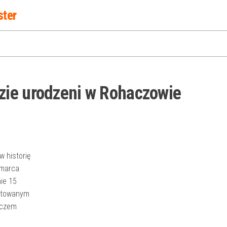
ster
zie urodzeni w Rohaczowie
w historię
5 marca
ie 15
entowanym
aczem