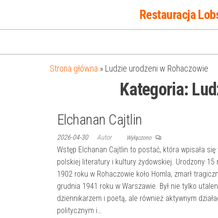
Przejdź
Restauracja Lob
do
treści
Strona główna
»
Ludzie urodzeni w Rohaczowie
Kategoria:
Lud
Elchanan Cajtlin
2026-04-30
Autor
Wyłączono
Wstęp Elchanan Cajtlin to postać, która wpisała się 
polskiej literatury i kultury żydowskiej. Urodzony 1
1902 roku w Rohaczowie koło Homla, zmarł tragiczn
grudnia 1941 roku w Warszawie. Był nie tylko utal
dziennikarzem i poetą, ale również aktywnym dział
politycznym i…