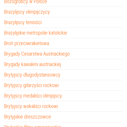
Bożogrobcy w Polsce
Brazylijscy olimpijczycy
Brazylijscy tenisiści
Brazylijskie metropolie katolickie
Broń przeciwrakietowa
Brygady Cesarstwa Austriackiego
Brygady kawalerii austriackiej
Brytyjscy długodystansowcy
Brytyjscy gitarzyści rockowi
Brytyjscy medaliści olimpijscy
Brytyjscy wokaliści rockowi
Brytyjskie dreszczowce