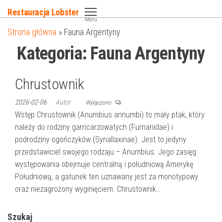
Przejdź
Restauracja Lobster
do
Menu
Strona główna
»
Fauna Argentyny
treści
Kategoria:
Fauna Argentyny
Chrustownik
2026-02-06
Autor
Wyłączono
Wstęp Chrustownik (Anumbius annumbi) to mały ptak, który
należy do rodziny garncarzowatych (Furnariidae) i
podrodziny ogończyków (Synallaxinae). Jest to jedyny
przedstawiciel swojego rodzaju – Anumbius. Jego zasięg
występowania obejmuje centralną i południową Amerykę
Południową, a gatunek ten uznawany jest za monotypowy
oraz niezagrożony wyginięciem. Chrustownik…
Szukaj