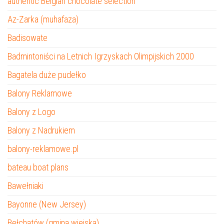
authentic Belgian chocolate selection
Az-Zarka (muhafaza)
Badisowate
Badmintoniści na Letnich Igrzyskach Olimpijskich 2000
Bagatela duże pudełko
Balony Reklamowe
Balony z Logo
Balony z Nadrukiem
balony-reklamowe.pl
bateau boat plans
Bawełniaki
Bayonne (New Jersey)
Bełchatów (gmina wiejska)