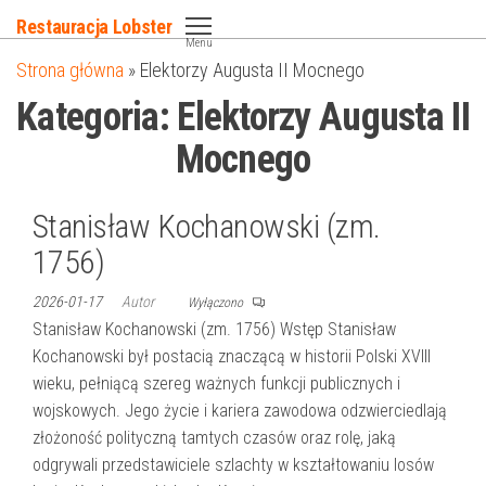
Przejdź
Restauracja Lobster
do
Menu
Strona główna
»
Elektorzy Augusta II Mocnego
treści
Kategoria:
Elektorzy Augusta II
Mocnego
Stanisław Kochanowski (zm.
1756)
2026-01-17
Autor
Wyłączono
Stanisław Kochanowski (zm. 1756) Wstęp Stanisław
Kochanowski był postacią znaczącą w historii Polski XVIII
wieku, pełniącą szereg ważnych funkcji publicznych i
wojskowych. Jego życie i kariera zawodowa odzwierciedlają
złożoność polityczną tamtych czasów oraz rolę, jaką
odgrywali przedstawiciele szlachty w kształtowaniu losów