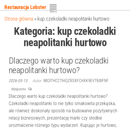
Przejdź
Restauracja Lobster
do
Menu
Strona główna
»
kup czekoladki neapolitanki hurtowo
treści
Kategoria:
kup czekoladki
neapolitanki hurtowo
Dlaczego warto kup czekoladki
neapolitanki hurtowo?
2026-05-13
Autor
MIOITHCCTIHQZRSXFCHXK9EVTBWFNF
Wyłączono
Dlaczego warto kup czekoladki neapolitanki hurtowo?
Czekoladki neapolitanki to nie tylko smakowita przekąska,
ale również doskonały sposób na budowanie pozytywnych
relacji biznesowych, prezentację marki czy słodkie
urozmaicenie różnego typu wydarzeń. Kupując je hurtowo,