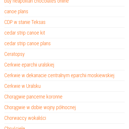
buy neapolitan chocolates online
canoe plans
CDP w stanie Teksas
cedar strip canoe kit
cedar strip canoe plans
Ceratopsy
Cerkwie eparchii uralskiej
Cerkwie w dekanacie centralnym eparchii moskiewskiej
Cerkwie w Uralsku
Chorągwie pancerne koronne
Chorągwie w dobie wojny północnej
Chorwaccy wokaliści
Chruściele