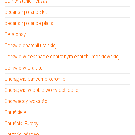
CDP w stanie Teksas
cedar strip canoe kit
cedar strip canoe plans
Ceratopsy
Cerkwie eparchii uralskiej
Cerkwie w dekanacie centralnym eparchii moskiewskiej
Cerkwie w Uralsku
Chorągwie pancerne koronne
Chorągwie w dobie wojny północnej
Chorwaccy wokaliści
Chruściele
Chruściki Europy
Chrześcijaństwo