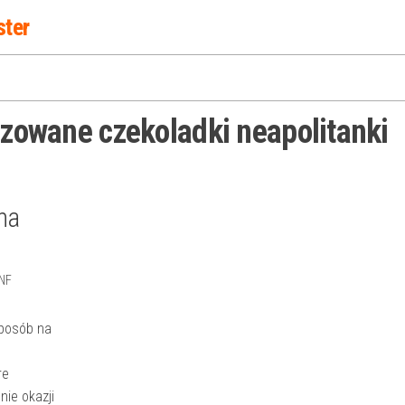
ster
izowane czekoladki neapolitanki
na
NF
sposób na
ą
re
nie okazji