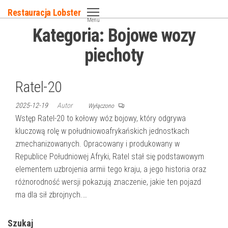
Przejdź
Restauracja Lobster
do
Menu
Kategoria:
Bojowe wozy
treści
piechoty
Ratel-20
2025-12-19
Autor
Wyłączono
Wstęp Ratel-20 to kołowy wóz bojowy, który odgrywa
kluczową rolę w południowoafrykańskich jednostkach
zmechanizowanych. Opracowany i produkowany w
Republice Południowej Afryki, Ratel stał się podstawowym
elementem uzbrojenia armii tego kraju, a jego historia oraz
różnorodność wersji pokazują znaczenie, jakie ten pojazd
ma dla sił zbrojnych.…
Szukaj