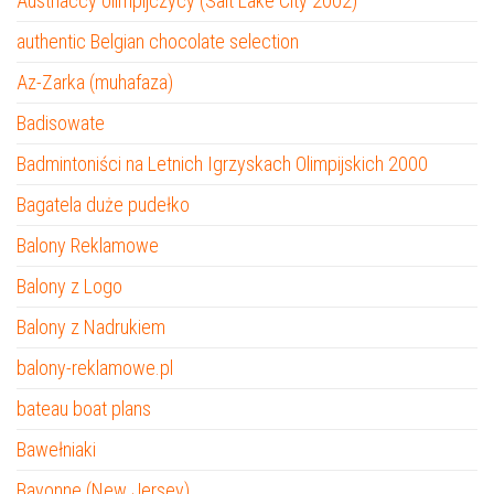
Austriaccy olimpijczycy (Salt Lake City 2002)
authentic Belgian chocolate selection
Az-Zarka (muhafaza)
Badisowate
Badmintoniści na Letnich Igrzyskach Olimpijskich 2000
Bagatela duże pudełko
Balony Reklamowe
Balony z Logo
Balony z Nadrukiem
balony-reklamowe.pl
bateau boat plans
Bawełniaki
Bayonne (New Jersey)