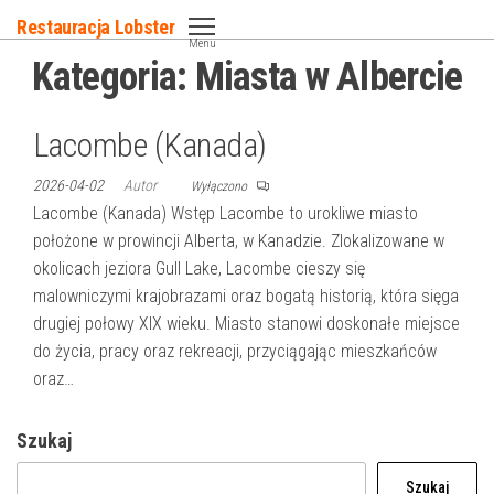
Przejdź
Restauracja Lobster
do
Menu
Kategoria:
Miasta w Albercie
treści
Lacombe (Kanada)
2026-04-02
Autor
Wyłączono
Lacombe (Kanada) Wstęp Lacombe to urokliwe miasto
położone w prowincji Alberta, w Kanadzie. Zlokalizowane w
okolicach jeziora Gull Lake, Lacombe cieszy się
malowniczymi krajobrazami oraz bogatą historią, która sięga
drugiej połowy XIX wieku. Miasto stanowi doskonałe miejsce
do życia, pracy oraz rekreacji, przyciągając mieszkańców
oraz…
Szukaj
Szukaj