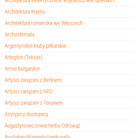
Architektura eklektyczna w województwie lubelskim
Architektura Krymu
Architektura romańska we Włoszech
Archostemata
Argentyńskie kluby piłkarskie
Arlington (Teksas)
Armie bułgarskie
Artyści związani z Berlinem
Artyści związani z NRD
Artyści związani z Toruniem
Asyryjscy dostojnicy
Augustynowiczowie herbu Odrowąż
Australian Women’s Hardcourts