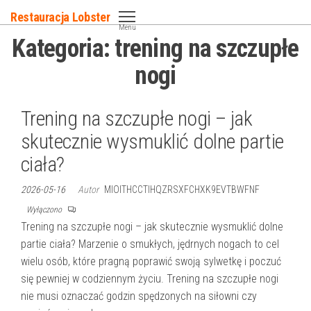
Przejdź
Restauracja Lobster
do
Menu
Kategoria:
trening na szczupłe
treści
nogi
Trening na szczupłe nogi – jak
skutecznie wysmuklić dolne partie
ciała?
2026-05-16
Autor
MIOITHCCTIHQZRSXFCHXK9EVTBWFNF
Wyłączono
Trening na szczupłe nogi – jak skutecznie wysmuklić dolne
partie ciała? Marzenie o smukłych, jędrnych nogach to cel
wielu osób, które pragną poprawić swoją sylwetkę i poczuć
się pewniej w codziennym życiu. Trening na szczupłe nogi
nie musi oznaczać godzin spędzonych na siłowni czy