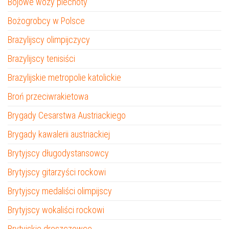
Bojowe wozy piechoty
Bożogrobcy w Polsce
Brazylijscy olimpijczycy
Brazylijscy tenisiści
Brazylijskie metropolie katolickie
Broń przeciwrakietowa
Brygady Cesarstwa Austriackiego
Brygady kawalerii austriackiej
Brytyjscy długodystansowcy
Brytyjscy gitarzyści rockowi
Brytyjscy medaliści olimpijscy
Brytyjscy wokaliści rockowi
Brytyjskie dreszczowce