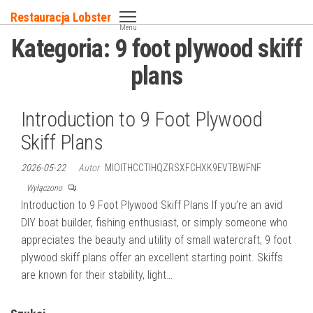
Przejdź
Restauracja Lobster
do
Menu
Kategoria:
9 foot plywood skiff
treści
plans
Introduction to 9 Foot Plywood
Skiff Plans
2026-05-22
Autor
MIOITHCCTIHQZRSXFCHXK9EVTBWFNF
Wyłączono
Introduction to 9 Foot Plywood Skiff Plans If you’re an avid
DIY boat builder, fishing enthusiast, or simply someone who
appreciates the beauty and utility of small watercraft, 9 foot
plywood skiff plans offer an excellent starting point. Skiffs
are known for their stability, light…