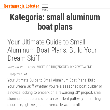
Przejdź
Restauracja Lobster
do
Menu
Kategoria:
small aluminum
treści
boat plans
Your Ultimate Guide to Small
Aluminum Boat Plans: Build Your
Dream Skiff
2026-06-25
Autor
MIOITHCCTIHQZRSXFCHXK9EVTBWFNF
Wyłączono
Your Ultimate Guide to Small Aluminum Boat Plans: Build
Your Dream Skiff Whether you’re a seasoned boat builder or
a novice looking to embark on a rewarding DIY project, small
aluminum boat plans offer an excellent pathway to crafting
a durable, lightweight, and versatile watercraft.…