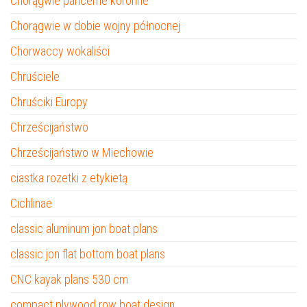
Chorągwie pancerne koronne
Chorągwie w dobie wojny północnej
Chorwaccy wokaliści
Chruściele
Chruściki Europy
Chrześcijaństwo
Chrześcijaństwo w Miechowie
ciastka rozetki z etykietą
Cichlinae
classic aluminum jon boat plans
classic jon flat bottom boat plans
CNC kayak plans 530 cm
compact plywood row boat design