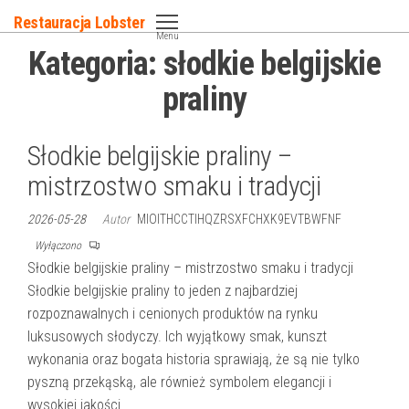
Przejdź
Restauracja Lobster
do
Menu
Kategoria:
słodkie belgijskie
treści
praliny
Słodkie belgijskie praliny –
mistrzostwo smaku i tradycji
2026-05-28
Autor
MIOITHCCTIHQZRSXFCHXK9EVTBWFNF
Wyłączono
Słodkie belgijskie praliny – mistrzostwo smaku i tradycji
Słodkie belgijskie praliny to jeden z najbardziej
rozpoznawalnych i cenionych produktów na rynku
luksusowych słodyczy. Ich wyjątkowy smak, kunszt
wykonania oraz bogata historia sprawiają, że są nie tylko
pyszną przekąską, ale również symbolem elegancji i
wysokiej jakości.…