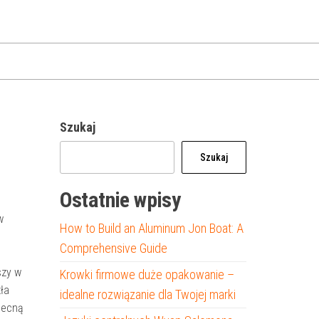
Szukaj
Szukaj
Ostatnie wpisy
w
How to Build an Aluminum Jon Boat: A
Comprehensive Guide
szy w
Krowki firmowe duże opakowanie –
ła
idealne rozwiązanie dla Twojej marki
becną