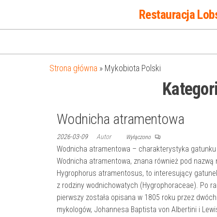
Przejdź
Restauracja Lob
do
treści
Strona główna
»
Mykobiota Polski
Kategor
Wodnicha atramentowa
2026-03-09
Autor
Wyłączono
Wodnicha atramentowa – charakterystyka gatunku
Wodnicha atramentowa, znana również pod nazwą
Hygrophorus atramentosus, to interesujący gatune
z rodziny wodnichowatych (Hygrophoraceae). Po ra
pierwszy została opisana w 1805 roku przez dwóch
mykologów, Johannesa Baptista von Albertini i Lew