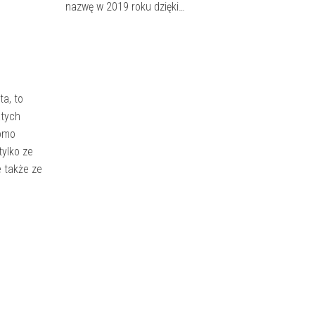
nazwę w 2019 roku dzięki…
ta, to
atych
como
tylko ze
e także ze