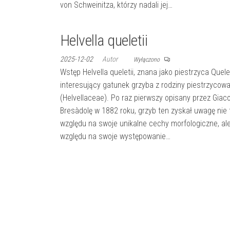
von Schweinitza, którzy nadali jej…
Helvella queletii
2025-12-02
Autor
Wyłączono
Wstęp Helvella queletii, znana jako piestrzyca Quele
interesujący gatunek grzyba z rodziny piestrzycow
(Helvellaceae). Po raz pierwszy opisany przez Gia
Bresàdolę w 1882 roku, grzyb ten zyskał uwagę nie 
względu na swoje unikalne cechy morfologiczne, al
względu na swoje występowanie…