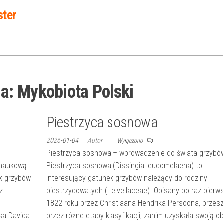
ster
ia:
Mykobiota Polski
Piestrzyca sosnowa
2026-01-04
Autor
Wyłączono
Piestrzyca sosnowa – wprowadzenie do świata grzybó
 naukową
Piestrzyca sosnowa (Dissingia leucomelaena) to
k grzybów
interesujący gatunek grzybów należący do rodziny
z
piestrzycowatych (Helvellaceae). Opisany po raz pierw
1822 roku przez Christiaana Hendrika Persoona, przesz
isa Davida
przez różne etapy klasyfikacji, zanim uzyskała swoją o