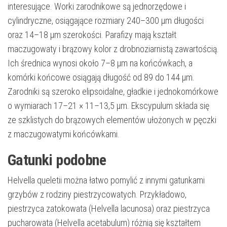
interesujące. Worki zarodnikowe są jednorzędowe i
cylindryczne, osiągające rozmiary 240–300 µm długości
oraz 14–18 µm szerokości. Parafizy mają kształt
maczugowaty i brązowy kolor z drobnoziarnistą zawartością.
Ich średnica wynosi około 7–8 µm na końcówkach, a
komórki końcowe osiągają długość od 89 do 144 µm.
Zarodniki są szeroko elipsoidalne, gładkie i jednokomórkowe
o wymiarach 17–21 × 11–13,5 µm. Ekscypulum składa się
ze szklistych do brązowych elementów ułożonych w pęczki
z maczugowatymi końcówkami.
Gatunki podobne
Helvella queletii można łatwo pomylić z innymi gatunkami
grzybów z rodziny piestrzycowatych. Przykładowo,
piestrzyca zatokowata (Helvella lacunosa) oraz piestrzyca
pucharowata (Helvella acetabulum) różnią się kształtem