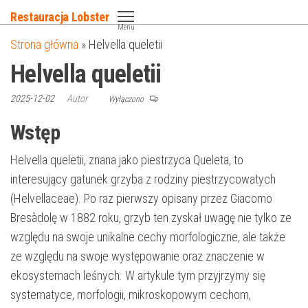
Przejdź
Restauracja Lobster
do
Menu
Strona główna
»
Helvella queletii
treści
Helvella queletii
2025-12-02
Autor
Wyłączono
Wstęp
Helvella queletii, znana jako piestrzyca Queleta, to
interesujący gatunek grzyba z rodziny piestrzycowatych
(Helvellaceae). Po raz pierwszy opisany przez Giacomo
Bresàdolę w 1882 roku, grzyb ten zyskał uwagę nie tylko ze
względu na swoje unikalne cechy morfologiczne, ale także
ze względu na swoje występowanie oraz znaczenie w
ekosystemach leśnych. W artykule tym przyjrzymy się
systematyce, morfologii, mikroskopowym cechom,