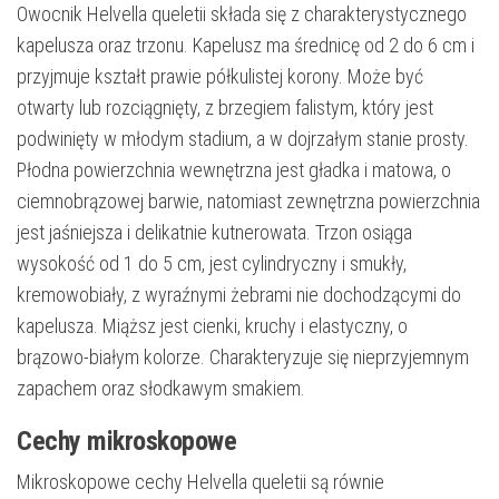
Owocnik Helvella queletii składa się z charakterystycznego
kapelusza oraz trzonu. Kapelusz ma średnicę od 2 do 6 cm i
przyjmuje kształt prawie półkulistej korony. Może być
otwarty lub rozciągnięty, z brzegiem falistym, który jest
podwinięty w młodym stadium, a w dojrzałym stanie prosty.
Płodna powierzchnia wewnętrzna jest gładka i matowa, o
ciemnobrązowej barwie, natomiast zewnętrzna powierzchnia
jest jaśniejsza i delikatnie kutnerowata. Trzon osiąga
wysokość od 1 do 5 cm, jest cylindryczny i smukły,
kremowobiały, z wyraźnymi żebrami nie dochodzącymi do
kapelusza. Miąższ jest cienki, kruchy i elastyczny, o
brązowo-białym kolorze. Charakteryzuje się nieprzyjemnym
zapachem oraz słodkawym smakiem.
Cechy mikroskopowe
Mikroskopowe cechy Helvella queletii są równie