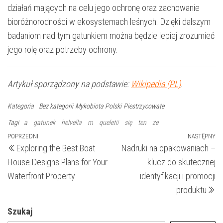
działań mających na celu jego ochronę oraz zachowanie
bioróżnorodności w ekosystemach leśnych. Dzięki dalszym
badaniom nad tym gatunkiem można będzie lepiej zrozumieć
jego rolę oraz potrzeby ochrony.
Artykuł sporządzony na podstawie:
Wikipedia (PL)
.
Kategoria
Bez kategorii
Mykobiota Polski
Piestrzycowate
Tagi
a
gatunek
helvella
m
queletii
się
ten
że
Nawigacja
Poprzedni
POPRZEDNI
NASTĘPNY
N
Exploring the Best Boat
Nadruki na opakowaniach –
wpis
wp
wpisu
House Designs Plans for Your
klucz do skutecznej
Waterfront Property
identyfikacji i promocji
produktu
Szukaj