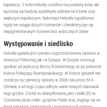
kapelusza. Z kolei Helvella costifera ma podobny kolor, ale
wyróżnia się bardziej wydatnymi żebrami na trzonie oraz
większym kapeluszem. Natomiast Helvella cupuliformis
nigdy nie osiąga dużych rozmiarów i charakteryzuje się
niepigmentowanym trzonem bez widocznych żeber.
Występowanie i siedlisko
Helvella queletii jest szeroko rozprzestrzeniona zarówno w
Ameryce Północnej, jak i w Europie. W Europie można ją
spotkać od wybrzeży Morza Śródziemnego aż po północne
krańce Półwyspu Skandynawskiego. W Polsce gatunek ten
został po raz pierwszy opisany w 2006 roku przez M.A.
Chmiela, a od tego czasu odkryto wiele nowych stanowisk
tego grzyba. Został on sklasyfikowany jako rzadki (R) na
Czerwonej liście roślin i grzybów Polski oraz znajduje się na
liście gatunków zagrożonych i wymagających ochrony