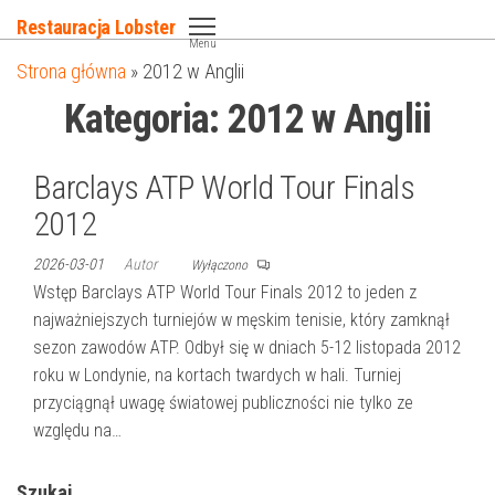
Przejdź
Restauracja Lobster
do
Menu
Strona główna
»
2012 w Anglii
treści
Kategoria:
2012 w Anglii
Barclays ATP World Tour Finals
2012
2026-03-01
Autor
Wyłączono
Wstęp Barclays ATP World Tour Finals 2012 to jeden z
najważniejszych turniejów w męskim tenisie, który zamknął
sezon zawodów ATP. Odbył się w dniach 5-12 listopada 2012
roku w Londynie, na kortach twardych w hali. Turniej
przyciągnął uwagę światowej publiczności nie tylko ze
względu na…
Szukaj