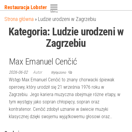
Przejdź
Restauracja Lobster
do
Menu
Strona główna
»
Ludzie urodzeni w Zagrzebiu
treści
Kategoria:
Ludzie urodzeni w
Zagrzebiu
Max Emanuel Cenčić
2026-06-02
Autor
Wyłączono
Wstęp Max Emanuel Cenčić to znany chorwacki śpiewak
operowy, który urodził się 21 września 1976 roku w
Zagrzebiu. Jego kariera muzyczna obejmuje różne etapy, w
tym występy jako sopran chłopięcy, sopran oraz
kontratenor. Cenčić zdobył uznanie w świecie muzyki
klasycznej dzięki swojemu wyjątkowemu głosowi oraz…