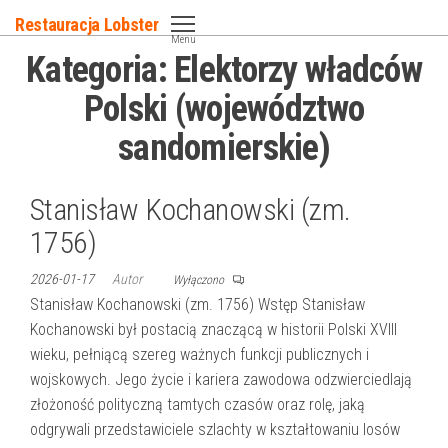
Przejdź
Restauracja Lobster
do
Menu
Kategoria:
Elektorzy władców
treści
Polski (województwo
sandomierskie)
Stanisław Kochanowski (zm.
1756)
2026-01-17
Autor
Wyłączono
Stanisław Kochanowski (zm. 1756) Wstęp Stanisław
Kochanowski był postacią znaczącą w historii Polski XVIII
wieku, pełniącą szereg ważnych funkcji publicznych i
wojskowych. Jego życie i kariera zawodowa odzwierciedlają
złożoność polityczną tamtych czasów oraz rolę, jaką
odgrywali przedstawiciele szlachty w kształtowaniu losów