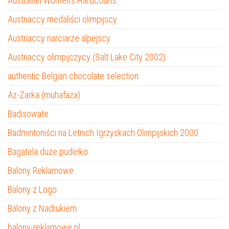
Australian Women’s Hardcourts
Austriaccy medaliści olimpijscy
Austriaccy narciarze alpejscy
Austriaccy olimpijczycy (Salt Lake City 2002)
authentic Belgian chocolate selection
Az-Zarka (muhafaza)
Badisowate
Badmintoniści na Letnich Igrzyskach Olimpijskich 2000
Bagatela duże pudełko
Balony Reklamowe
Balony z Logo
Balony z Nadrukiem
balony-reklamowe.pl