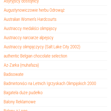
Asyryjscy dostojnicy
Augustynowiczowie herbu Odrowąż
Australian Women’s Hardcourts
Austriaccy medaliści olimpijscy
Austriaccy narciarze alpejscy
Austriaccy olimpijczycy (Salt Lake City 2002)
authentic Belgian chocolate selection
Az-Zarka (muhafaza)
Badisowate
Badmintoniści na Letnich Igrzyskach Olimpijskich 2000
Bagatela duże pudełko
Balony Reklamowe
Balony z Logo