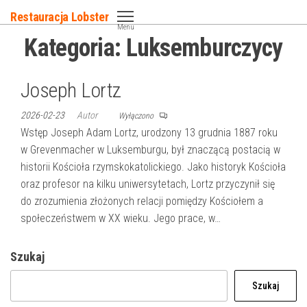
Przejdź
Restauracja Lobster
do
Menu
Kategoria:
Luksemburczycy
treści
Joseph Lortz
2026-02-23
Autor
Wyłączono
Wstęp Joseph Adam Lortz, urodzony 13 grudnia 1887 roku
w Grevenmacher w Luksemburgu, był znaczącą postacią w
historii Kościoła rzymskokatolickiego. Jako historyk Kościoła
oraz profesor na kilku uniwersytetach, Lortz przyczynił się
do zrozumienia złożonych relacji pomiędzy Kościołem a
społeczeństwem w XX wieku. Jego prace, w…
Szukaj
Szukaj